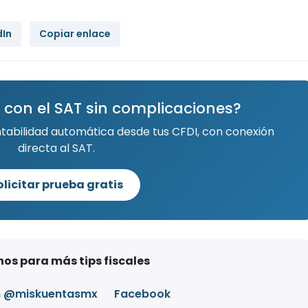
dIn
Copiar enlace
 con el SAT sin complicaciones?
ntabilidad automática desde tus CFDI, con conexión
directa al SAT.
olicitar prueba gratis
os para más tips fiscales
m @miskuentasmx
Facebook