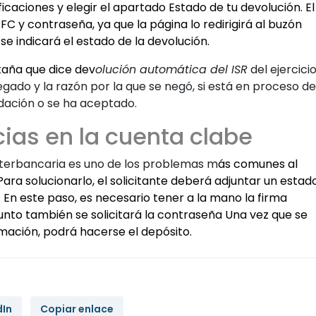
icaciones y elegir el apartado Estado de tu devolución. El
C y contraseña, ya que la página lo redirigirá al buzón
 se indicará el estado de la devolución.
taña que dice dev
olución automática del ISR
del ejercici
negado y la razón por la que se negó, si está en proceso de
idación o se ha aceptado.
cias en la cuenta clabe
interbancaria es uno de los problemas m
ás comunes al
Para solucionarlo, el solicitante deberá adjuntar un estad
 En este paso, es necesario tener a la mano la firma
punto también se solicitará la contraseña Una vez que se
rmación, podrá hacerse el depósito.
dIn
Copiar enlace