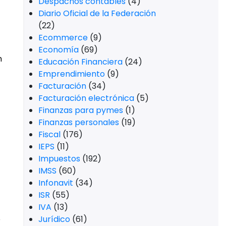
Despachos contables
(4)
Diario Oficial de la Federación
(22)
Ecommerce
(9)
Economía
(69)
n
Educación Financiera
(24)
Emprendimiento
(9)
Facturación
(34)
Facturación electrónica
(5)
Finanzas para pymes
(1)
Finanzas personales
(19)
Fiscal
(176)
IEPS
(11)
Impuestos
(192)
IMSS
(60)
Infonavit
(34)
ISR
(55)
IVA
(13)
e
Jurídico
(61)