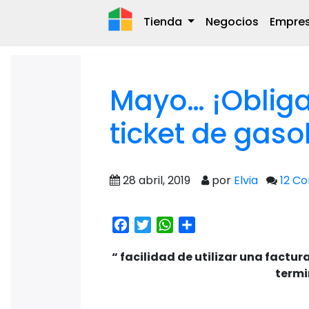
Tienda
Negocios
Empre
Mayo… ¡Obliga
ticket de gaso
28 abril, 2019
por
Elvia
12 C
Facebook
Twitter
WhatsApp
Share
“ facilidad de utilizar una factu
termi