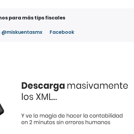
os para más tips fiscales
m @miskuentasmx
Facebook