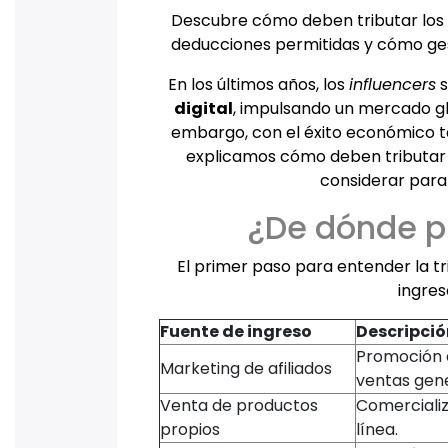
Descubre cómo deben tributar los c
deducciones permitidas y cómo gest
En los últimos años, los
influencers
s
digital
, impulsando un mercado glo
embargo, con el éxito económico tam
explicamos cómo deben tributar 
considerar par
¿De dónde p
El primer paso para entender la tri
ingres
Fuente de ingreso
Descripció
Promoción 
Marketing de afiliados
ventas gen
Venta de productos
Comercializ
propios
línea.