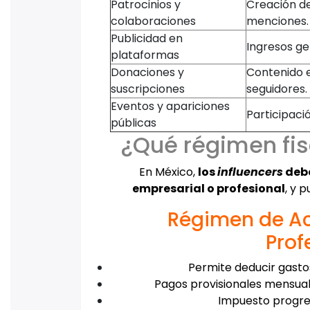
Patrocinios y
Creación d
colaboraciones
menciones.
Publicidad en
Ingresos ge
plataformas
Donaciones y
Contenido e
suscripciones
seguidores.
Eventos y apariciones
Participac
públicas
¿Qué régimen fisc
En México,
los
influencers
debe
empresarial o profesional
, y 
Régimen de Ac
Prof
Permite deducir gasto
Pagos provisionales mensua
Impuesto progres