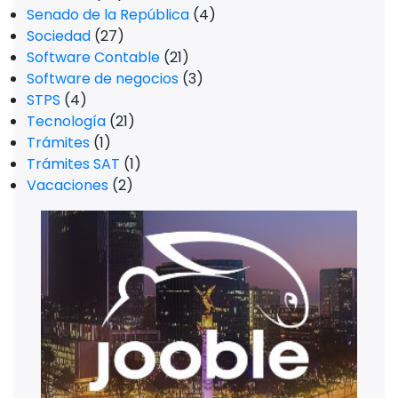
Senado de la República
(4)
Sociedad
(27)
Software Contable
(21)
Software de negocios
(3)
STPS
(4)
Tecnología
(21)
Trámites
(1)
Trámites SAT
(1)
Vacaciones
(2)