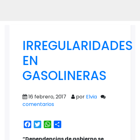
IRREGULARIDADES
EN
GASOLINERAS
16 febrero, 2017
por
Elvia
comentarios
Facebook
Twitter
WhatsApp
Share
“Dependencias de gobierno se