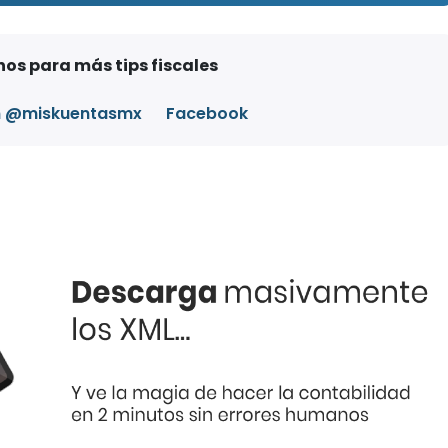
os para más tips fiscales
m @miskuentasmx
Facebook