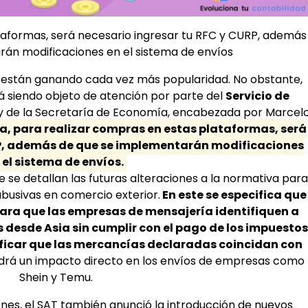
taformas, será necesario ingresar tu RFC y CURP, además
án modificaciones en el sistema de envíos
 están ganando cada vez más popularidad. No obstante,
á siendo objeto de atención por parte del
Servicio de
 de la Secretaría de Economía, encabezada por Marcel
ra, para realizar compras en estas plataformas, será
RP, además de que se implementarán modificaciones
 el sistema de envíos.
 se detallan las futuras alteraciones a la normativa para
busivas en comercio exterior.
En este se especifica que
 para que las empresas de mensajería identifiquen a
desde Asia sin cumplir con el pago de los impuestos
ificar que las mercancías declaradas coincidan con
drá un impacto directo en los envíos de empresas como
Shein y Temu.
es, el SAT también anunció la introducción de nuevos