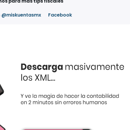
os para más tips fiscales
m @miskuentasmx
Facebook