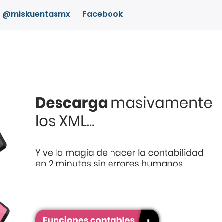
m @miskuentasmx
Facebook