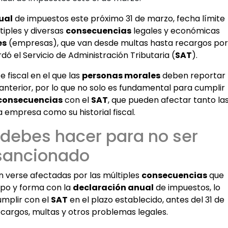
ual
de impuestos este próximo 31 de marzo, fecha límite
iples y diversas
consecuencias
legales y económicas
es
(empresas), que van desde multas hasta recargos por
dó el Servicio de Administración Tributaria (
SAT
).
 fiscal en el que las
personas morales
deben reportar
l anterior, por lo que no solo es fundamental para cumplir
consecuencias
con el
SAT
, que pueden afectar tanto la
a empresa como su historial fiscal.
e debes hacer para no ser
sancionado
n verse afectadas por las múltiples
consecuencias
que
mpo y forma con la
declaración anual
de impuestos, lo
umplir con el
SAT
en el plazo establecido, antes del 31 de
ecargos, multas y otros problemas legales.