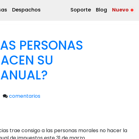
sas
Despachos
Soporte
Blog
Nuevo
 LAS PERSONAS
HACEN SU
 ANUAL?
comentarios
cias trae consigo a las personas morales no hacer la
nual de impuestos este 31 de marzo.