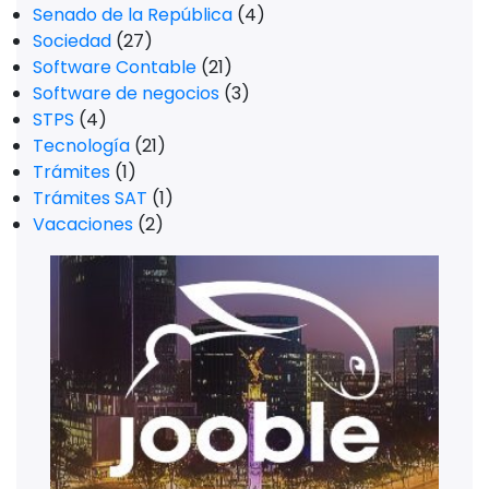
Senado de la República
(4)
Sociedad
(27)
Software Contable
(21)
Software de negocios
(3)
STPS
(4)
Tecnología
(21)
Trámites
(1)
Trámites SAT
(1)
Vacaciones
(2)