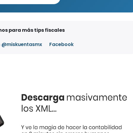
os para más tips fiscales
m @miskuentasmx
Facebook