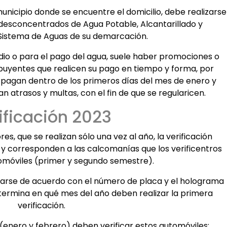
unicipio donde se encuentre el domicilio, debe realizarse
s desconcentrados de Agua Potable, Alcantarillado y
Sistema de Aguas de su demarcación.
edio o para el pago del agua, suele haber promociones o
buyentes que realicen su pago en tiempo y forma, por
o pagan dentro de los primeros días del mes de enero y
 atrasos y multas, con el fin de que se regularicen.
ificación 2023
es, que se realizan sólo una vez al año, la verificación
 y corresponden a las calcomanías que los verificentros
omóviles (primer y segundo semestre).
lizarse de acuerdo con el número de placa y el holograma
etermina en qué mes del año deben realizar la primera
verificación.
(enero y febrero) deben verificar estos automóviles: