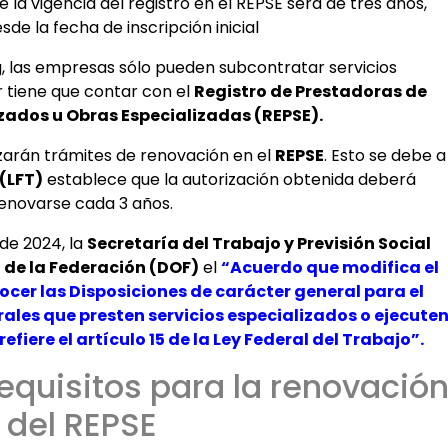
la vigencia del registro en el REPSE será de tres años,
de la fecha de inscripción inicial
g, las empresas sólo pueden subcontratar servicios
r tiene que contar con el
Registro de Prestadoras de
izados u Obras Especializadas (REPSE).
izarán trámites de renovación en el
REPSE
. Esto se debe a
 (LFT)
establece que la autorización obtenida deberá
enovarse cada 3 años.
 de 2024, la
Secretaría del Trabajo y Previsión Social
l de la Federación (DOF)
el
“Acuerdo que modifica el
nocer las Disposiciones de carácter general para el
rales que presten servicios especializados o ejecute
fiere el artículo 15 de la Ley Federal del Trabajo”.
equisitos para la renovació
del REPSE