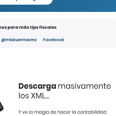
os para más tips fiscales
m @miskuentasmx
Facebook