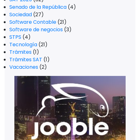
Senado de la República
(4)
Sociedad
(27)
Software Contable
(21)
Software de negocios
(3)
STPS
(4)
Tecnología
(21)
Trámites
(1)
Trámites SAT
(1)
Vacaciones
(2)