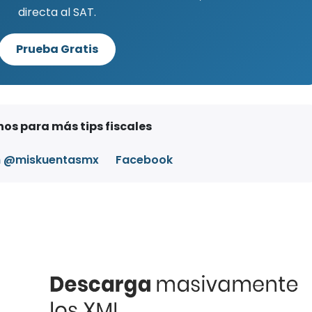
directa al SAT.
Prueba Gratis
os para más tips fiscales
m @miskuentasmx
Facebook