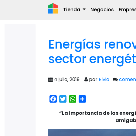
Tienda
Negocios
Empre
Energías renov
sector energét
4 julio, 2019
por
Elvia
coment
Facebook
Twitter
WhatsApp
Share
“La importancia de las energí
amigabl