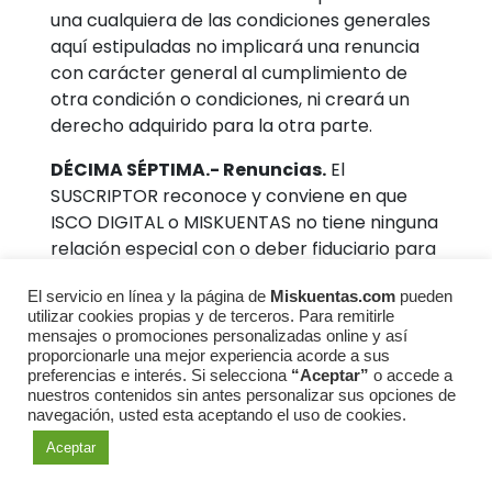
una cualquiera de las condiciones generales
aquí estipuladas no implicará una renuncia
con carácter general al cumplimiento de
otra condición o condiciones, ni creará un
derecho adquirido para la otra parte.
DÉCIMA SÉPTIMA.- Renuncias.
El
SUSCRIPTOR reconoce y conviene en que
ISCO DIGITAL o MISKUENTAS no tiene ninguna
relación especial con o deber fiduciario para
el SUSCRIPTOR y que ISCO DIGITAL o
El servicio en línea y la página de
Miskuentas.com
pueden
MISKUENTAS no tiene control, ni el deber de
utilizar cookies propias y de terceros. Para remitirle
adoptar cualquier medida con respecto a: (I)
mensajes o promociones personalizadas online y así
Acceso de los SUSCRIPTORES a las ganancias
proporcionarle una mejor experiencia acorde a sus
preferencias e interés. Si selecciona
“Aceptar”
o accede a
en LOS SITIOS o los servicios incluyendo de
nuestros contenidos sin antes personalizar sus opciones de
ISCO DIGITAL. (II) A la forma en la que el
navegación, usted esta aceptando el uso de cookies.
SUSCRIPTOR accede a los CONTENIDOS o los
Aceptar
recibe a través de LOS SITIOS o los servicios
incluyendo o a través de los enlaces o