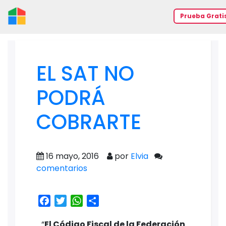
Prueba Grati
EL SAT NO
PODRÁ
COBRARTE
16 mayo, 2016
por
Elvia
comentarios
Facebook
Twitter
WhatsApp
Share
“
El Código Fiscal de la Federación