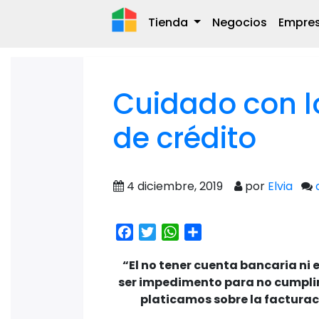
Tienda
Negocios
Empre
Cuidado con lo
de crédito
4 diciembre, 2019
por
Elvia
Facebook
Twitter
WhatsApp
Share
“El no tener cuenta bancaria ni e
ser impedimento para no cumplir c
platicamos sobre la facturac