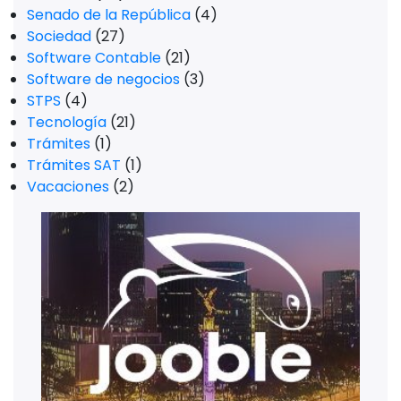
Senado de la República
(4)
Sociedad
(27)
Software Contable
(21)
Software de negocios
(3)
STPS
(4)
Tecnología
(21)
Trámites
(1)
Trámites SAT
(1)
Vacaciones
(2)