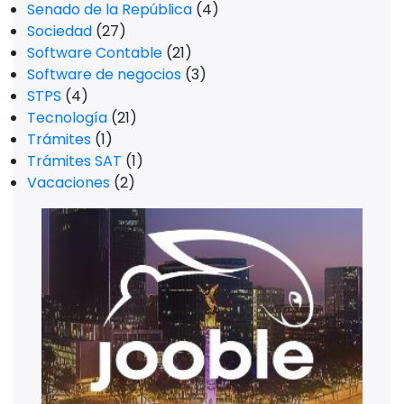
Senado de la República
(4)
Sociedad
(27)
Software Contable
(21)
Software de negocios
(3)
STPS
(4)
Tecnología
(21)
Trámites
(1)
Trámites SAT
(1)
Vacaciones
(2)