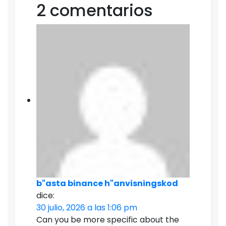
2 comentarios
b"asta binance h"anvisningskod
dice:
30 julio, 2026 a las 1:06 pm
Can you be more specific about the