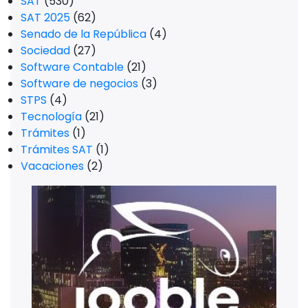
SAT
(530)
SAT 2025
(62)
Senado de la República
(4)
Sociedad
(27)
Software Contable
(21)
Software de negocios
(3)
STPS
(4)
Tecnología
(21)
Trámites
(1)
Trámites SAT
(1)
Vacaciones
(2)