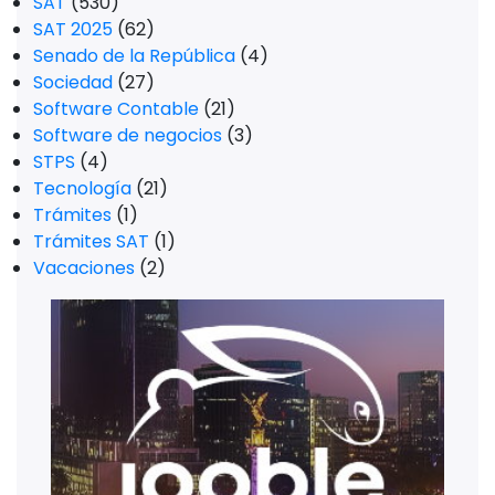
SAT
(530)
SAT 2025
(62)
Senado de la República
(4)
Sociedad
(27)
Software Contable
(21)
Software de negocios
(3)
STPS
(4)
Tecnología
(21)
Trámites
(1)
Trámites SAT
(1)
Vacaciones
(2)