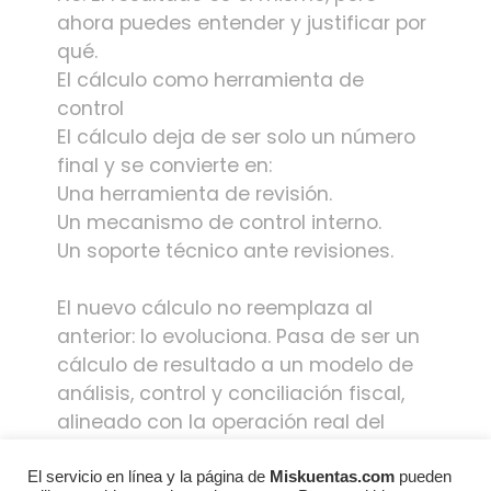
ahora puedes entender y justificar por
qué.
El cálculo como herramienta de
control
El cálculo deja de ser solo un número
final y se convierte en:
Una herramienta de revisión.
Un mecanismo de control interno.
Un soporte técnico ante revisiones.
El nuevo cálculo no reemplaza al
anterior: lo evoluciona. Pasa de ser un
cálculo de resultado a un modelo de
análisis, control y conciliación fiscal,
alineado con la operación real del
contribuyente y con la forma en que el
SAT interpreta la información.
El servicio en línea y la página de
Miskuentas.com
pueden